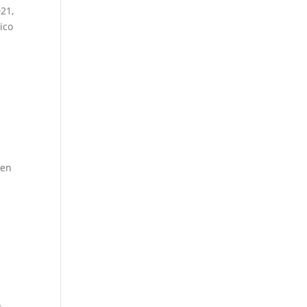
021,
ico
 en