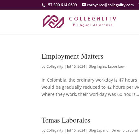
+57 300 614 0609
caroyarce@collegality.com
Employment Matters
by
Collegality
|
Jul 15, 2024
|
Blog Ingles
,
Labor Law
In Colombia, the ordinary workday is 47 hours
would be gradually reduced to 42 hours per we
where they work, their workday was 60 hours..
Temas Laborales
by
Collegality
|
Jul 15, 2024
|
Blog Español
,
Derecho Laboral