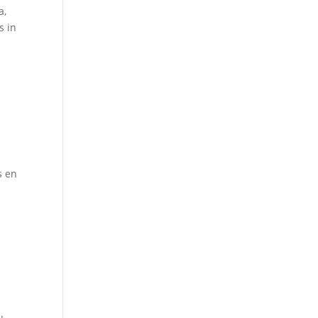
a,
s in
s en